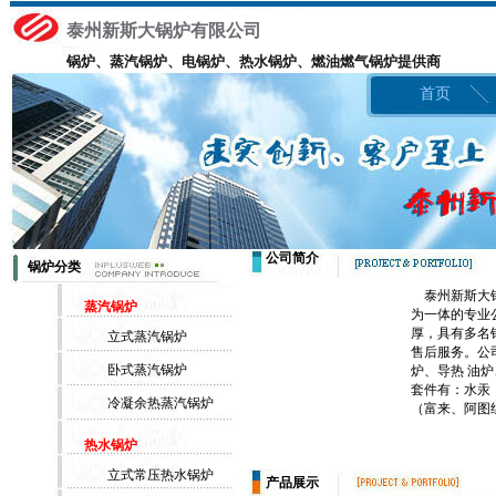
泰州新斯大锅炉有限公司
锅炉、蒸汽锅炉、电锅炉、热水锅炉、燃油燃气锅炉提供商
首页
公司简介
锅炉分类
泰州新斯大锅
蒸汽锅炉
为一体的专业
厚，具有多名
立式蒸汽锅炉
售后服务。公
卧式蒸汽锅炉
炉、导热 油
套件有：水汞
冷凝余热蒸汽锅炉
（富来、阿图组
热水锅炉
立式常压热水锅炉
产品展示