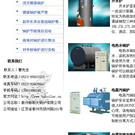
开水炉
消灭燃煤锅炉
开水炉是新斯
一款设计新颖
燃煤锅炉被严禁
转化为热能加
通碳钢型三种
副市长亲自督战锅炉整...
18L.25L.2
锅炉节能项目启动
位、酒店、部队
南海对锅炉进行整治
电热水锅炉
对学校锅炉进行安检
电热水锅炉以
水，该机加热
装使用方便、
联系我们
锅炉所有电器
锅炉可以根据
等，欢迎您选购
电蒸汽锅炉
电蒸汽锅炉是
锅炉安全监察
德,ABB,H
心理。该电锅炉
可根据用户指
制柜分离方式,
外置间接加热