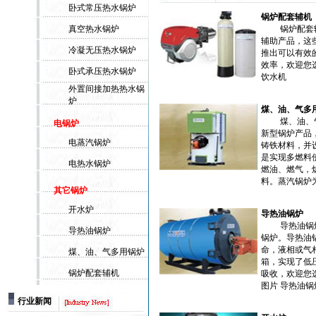
卧式常压热水锅炉
锅炉配套辅机
真空热水锅炉
锅炉配套辅机
辅助产品，这
冷凝无压热水锅炉
推出可以有效
效率，欢迎您
卧式承压热水锅炉
饮水机
外置间接加热热水锅
炉
煤、油、气多
煤、油、气多
电锅炉
新型锅炉产品
电蒸汽锅炉
铸铁材料，并
是实现多燃料
电热水锅炉
燃油、燃气，
料。蒸汽锅炉为
其它锅炉
开水炉
导热油锅炉
导热油锅炉是
导热油锅炉
锅炉。导热油
命，液相或气
煤、油、气多用锅炉
箱，实现了低
锅炉配套辅机
吸收，欢迎您
图片 导热油锅炉
行业新闻